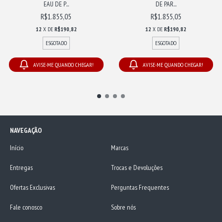
EAU DE P...
DE PAR...
R$1.855,05
R$1.855,05
12
X DE
R$190,82
12
X DE
R$190,82
ESGOTADO
ESGOTADO
AVISE-ME QUANDO CHEGAR!
AVISE-ME QUANDO CHEGAR!
NAVEGAÇÃO
Início
Marcas
Entregas
Trocas e Devoluções
Ofertas Exclusivas
Perguntas Frequentes
Fale conosco
Sobre nós