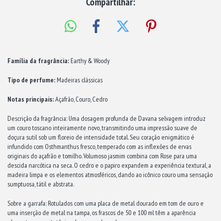
Compartilhar:
Família da fragrância:
Earthy & Woody
Tipo de perfume:
Madeiras clássicas
Notas principais:
Açafrão, Couro, Cedro
Descrição da fragrância: Uma dosagem profunda de Davana selvagem introduz
um couro toscano inteiramente novo, transmitindo uma impressão suave de
doçura sutil sob um floreio de intensidade total. Seu coração enigmático é
infundido com Osthmanthus fresco, temperado com as inflexões de ervas
originais do açafrão e tomilho. Volumoso jasmim combina com Rose para uma
descida narcótica na seca. O cedro e o papiro expandem a experiência textural, a
madeira limpa e os elementos atmosféricos, dando ao icônico couro uma sensação
sumptuosa, tátil e abstrata.
Sobre a garrafa: Rotulados com uma placa de metal dourado em tom de ouro e
uma inserção de metal na tampa, os frascos de 50 e 100 ml têm a aparência