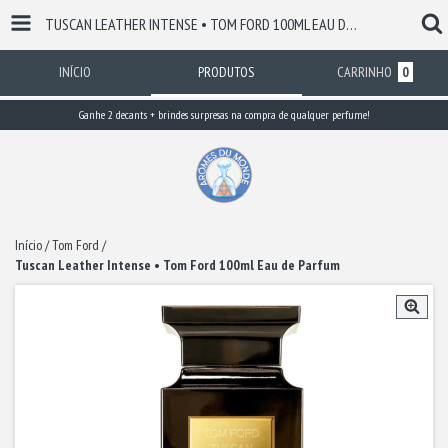
TUSCAN LEATHER INTENSE • TOM FORD 100ML EAU DE PARFUM
INÍCIO
PRODUTOS
CARRINHO
0
Ganhe 2 decants + brindes surpresas na compra de qualquer perfume!
Início
/
Tom Ford
/
Tuscan Leather Intense • Tom Ford 100ml Eau de Parfum