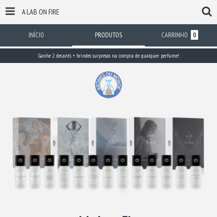
A LAB ON FIRE
INÍCIO
PRODUTOS
CARRINHO
0
Ganhe 2 decants + brindes surpresas na compra de qualquer perfume!