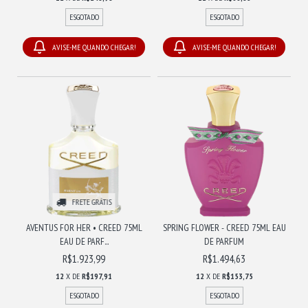
ESGOTADO
ESGOTADO
AVISE-ME QUANDO CHEGAR!
AVISE-ME QUANDO CHEGAR!
FRETE GRÁTIS
AVENTUS FOR HER • CREED 75ML
SPRING FLOWER - CREED 75ML EAU
EAU DE PARF...
DE PARFUM
R$1.923,99
R$1.494,63
12
X DE
R$197,91
12
X DE
R$153,75
ESGOTADO
ESGOTADO