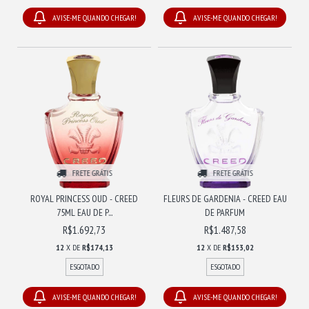
AVISE-ME QUANDO CHEGAR!
AVISE-ME QUANDO CHEGAR!
FRETE GRÁTIS
FRETE GRÁTIS
ROYAL PRINCESS OUD - CREED
FLEURS DE GARDENIA - CREED EAU
75ML EAU DE P...
DE PARFUM
R$1.692,73
R$1.487,58
12
X DE
R$174,13
12
X DE
R$153,02
ESGOTADO
ESGOTADO
AVISE-ME QUANDO CHEGAR!
AVISE-ME QUANDO CHEGAR!