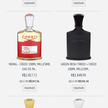
ESGOTADO
ESGOTADO
VIKING - CREED 100ML MILLESIME
GREEN IRISH TWEED • CREED
EAU DE PA...
100ML MILLESIM...
R$2.017,72
R$1.849,95
12
X DE
R$207,56
12
X DE
R$190,30
ESGOTADO
ESGOTADO