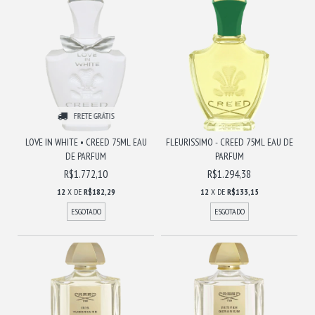
FRETE GRÁTIS
LOVE IN WHITE • CREED 75ML EAU
FLEURISSIMO - CREED 75ML EAU DE
DE PARFUM
PARFUM
R$1.772,10
R$1.294,38
12
X DE
R$182,29
12
X DE
R$133,15
ESGOTADO
ESGOTADO