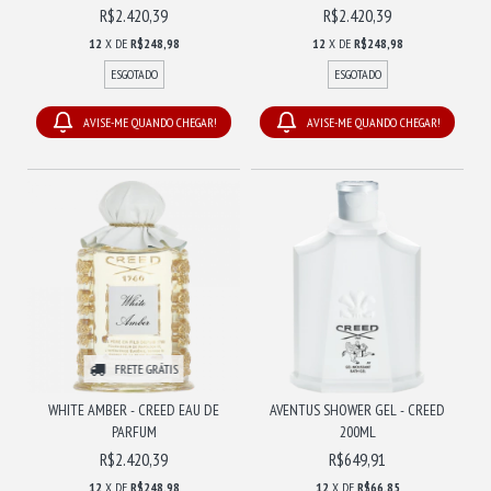
R$2.420,39
R$2.420,39
12
X DE
R$248,98
12
X DE
R$248,98
ESGOTADO
ESGOTADO
AVISE-ME QUANDO CHEGAR!
AVISE-ME QUANDO CHEGAR!
FRETE GRÁTIS
WHITE AMBER - CREED EAU DE
AVENTUS SHOWER GEL - CREED
PARFUM
200ML
R$2.420,39
R$649,91
12
X DE
R$248,98
12
X DE
R$66,85