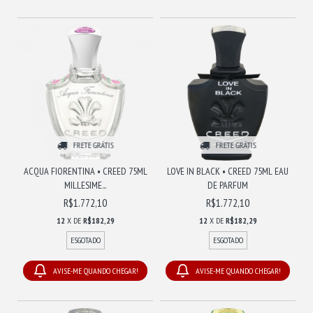
FRETE GRÁTIS
FRETE GRÁTIS
ACQUA FIORENTINA • CREED 75ML
LOVE IN BLACK • CREED 75ML EAU
MILLESIME...
DE PARFUM
R$1.772,10
R$1.772,10
12
X DE
R$182,29
12
X DE
R$182,29
ESGOTADO
ESGOTADO
AVISE-ME QUANDO CHEGAR!
AVISE-ME QUANDO CHEGAR!