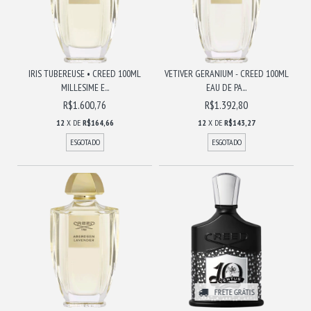
IRIS TUBEREUSE • CREED 100ML
VETIVER GERANIUM - CREED 100ML
MILLESIME E...
EAU DE PA...
R$1.600,76
R$1.392,80
12
X DE
R$164,66
12
X DE
R$143,27
ESGOTADO
ESGOTADO
FRETE GRÁTIS