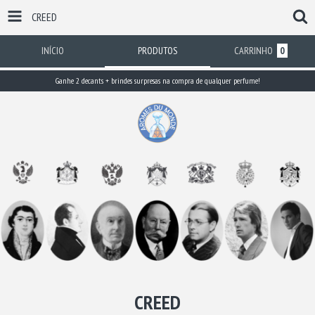
CREED
INÍCIO
PRODUTOS
CARRINHO
0
Ganhe 2 decants + brindes surpresas na compra de qualquer perfume!
CREED