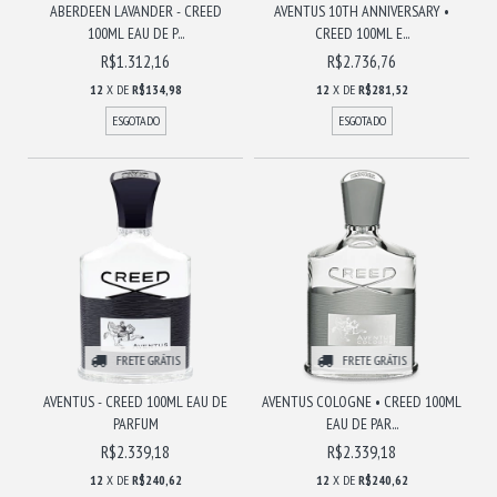
ABERDEEN LAVANDER - CREED
AVENTUS 10TH ANNIVERSARY •
100ML EAU DE P...
CREED 100ML E...
R$1.312,16
R$2.736,76
12
X DE
R$134,98
12
X DE
R$281,52
ESGOTADO
ESGOTADO
FRETE GRÁTIS
FRETE GRÁTIS
AVENTUS - CREED 100ML EAU DE
AVENTUS COLOGNE • CREED 100ML
PARFUM
EAU DE PAR...
R$2.339,18
R$2.339,18
12
X DE
R$240,62
12
X DE
R$240,62