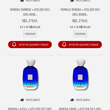
FRETE GRÁTIS
FRETE GRÁTIS
RIVIERA SUNRISE • ATELIER DES
POMELO RIVIERA • ATELIER DES
ORS: RIVIE...
ORS: RIVIER...
R$1.279,61
R$1.279,61
12
X DE
R$131,63
12
X DE
R$131,63
ESGOTADO
ESGOTADO
AVISE-ME QUANDO CHEGAR!
AVISE-ME QUANDO CHEGAR!
FRETE GRÁTIS
FRETE GRÁTIS
RIVIERA LAZULI • ATELIER DES ORS:
RIVIERA DRIVE • ATELIER DES ORS: