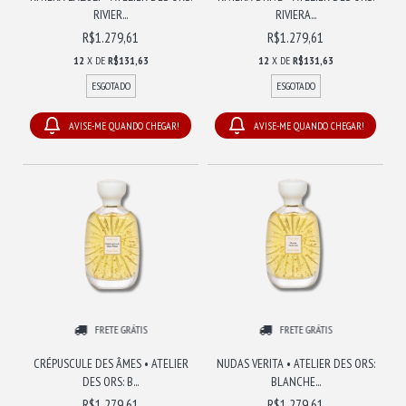
RIVIER...
RIVIERA...
R$1.279,61
R$1.279,61
12
X DE
R$131,63
12
X DE
R$131,63
ESGOTADO
ESGOTADO
AVISE-ME QUANDO CHEGAR!
AVISE-ME QUANDO CHEGAR!
FRETE GRÁTIS
FRETE GRÁTIS
CRÉPUSCULE DES ÂMES • ATELIER
NUDAS VERITA • ATELIER DES ORS:
DES ORS: B...
BLANCHE...
R$1.279,61
R$1.279,61