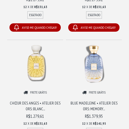
12
X DE
R$131,63
12
X DE
R$131,63
ESGOTADO
ESGOTADO
AVISE-ME QUANDO CHEGAR!
AVISE-ME QUANDO CHEGAR!
FRETE GRÁTIS
FRETE GRÁTIS
CHŒUR DES ANGES • ATELIER DES
BLUE MADELEINE • ATELIER DES
ORS: BLANC...
ORS: MEMORY...
R$1.279,61
R$1.379,95
12
X DE
R$131,63
12
X DE
R$141,95