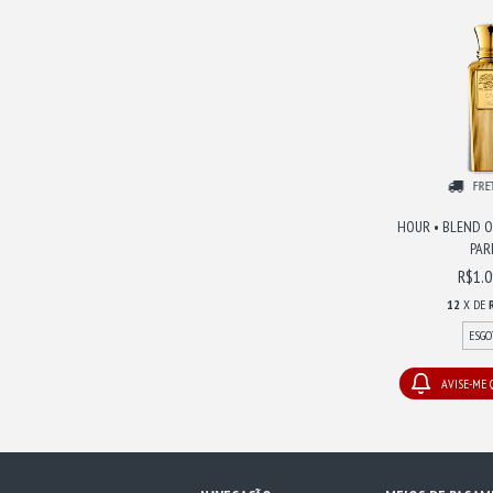
FRE
HOUR • BLEND O
PAR
R$1.0
12
X DE
ESGO
AVISE-ME