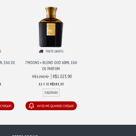
S
FRETE GRÁTIS
ML EAU DE
7 MOONS • BLEND OUD 60ML EAU
DE PARFUM
R$1.023,90
R$1.260,42
2
12
X DE
R$105,33
ESGOTADO
 CHEGAR!
AVISE-ME QUANDO CHEGAR!