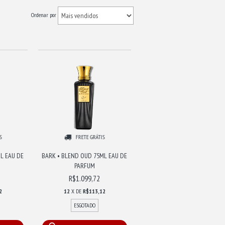
Ordenar por
S
FRETE GRÁTIS
L EAU DE
BARK • BLEND OUD 75ML EAU DE
PARFUM
R$1.099,72
2
12
X DE
R$113,12
ESGOTADO