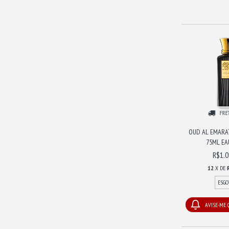
FRE
OUD AL EMARA
75ML EAU
R$1.0
12
X DE
ESGO
AVISE-ME