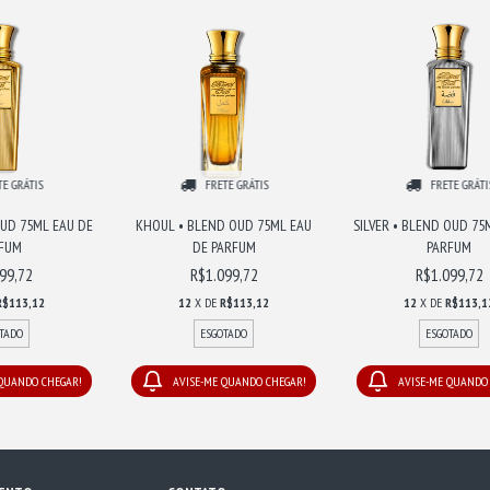
TE GRÁTIS
FRETE GRÁTIS
FRETE GRÁTI
UD 75ML EAU DE
KHOUL • BLEND OUD 75ML EAU
SILVER • BLEND OUD 75
FUM
DE PARFUM
PARFUM
99,72
R$1.099,72
R$1.099,72
R$113,12
12
X DE
R$113,12
12
X DE
R$113,1
TADO
ESGOTADO
ESGOTADO
 QUANDO CHEGAR!
AVISE-ME QUANDO CHEGAR!
AVISE-ME QUANDO