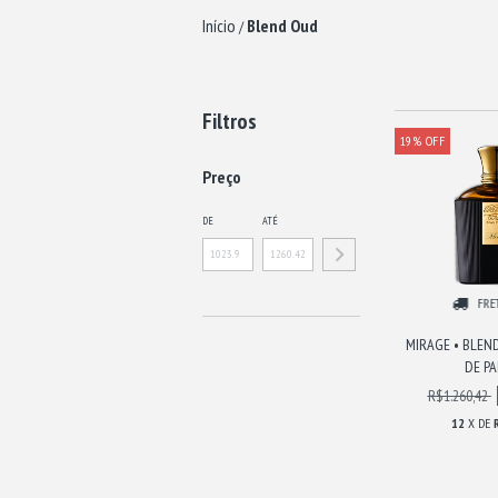
Início
Blend Oud
/
Filtros
19
%
OFF
Preço
DE
ATÉ
FRE
MIRAGE • BLEN
DE P
R$1.260,42
12
X DE