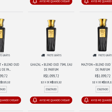
AVISE-ME QUANDO CHEGAR!
AVISE-ME QUANDO
TE GRÁTIS
FRETE GRÁTIS
FRETE GRÁTI
T • BLEND OUD
GHAZAL • BLEND OUD 75ML EAU
MAZYON • BLEND OUD 
 DE PA...
DE PARFUM
DE PARFUM
99,72
R$1.099,72
R$1.099,72
R$113,12
12
X DE
R$113,12
12
X DE
R$113,1
TADO
ESGOTADO
ESGOTADO
 QUANDO CHEGAR!
AVISE-ME QUANDO CHEGAR!
AVISE-ME QUANDO