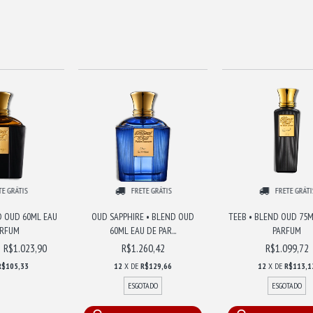
TE GRÁTIS
FRETE GRÁTIS
FRETE GRÁTI
D OUD 60ML EAU
OUD SAPPHIRE • BLEND OUD
TEEB • BLEND OUD 75M
ARFUM
60ML EAU DE PAR...
PARFUM
R$1.023,90
R$1.260,42
R$1.099,72
R$105,33
12
X DE
R$129,66
12
X DE
R$113,1
ESGOTADO
ESGOTADO