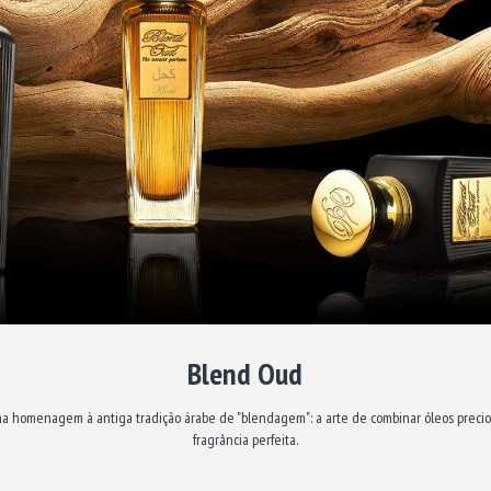
Blend Oud
 homenagem à antiga tradição árabe de "blendagem": a arte de combinar óleos preci
fragrância perfeita.