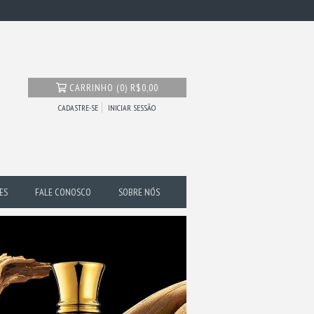
CARRINHO
(
0
)
R$0,00
CADASTRE-SE
INICIAR SESSÃO
ES
FALE CONOSCO
SOBRE NÓS