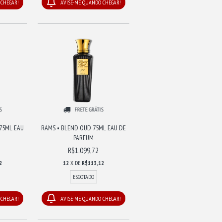
 CHEGAR!
AVISE-ME QUANDO CHEGAR!
S
FRETE GRÁTIS
75ML EAU
RAMS • BLEND OUD 75ML EAU DE
PARFUM
R$1.099,72
2
12
X DE
R$113,12
ESGOTADO
 CHEGAR!
AVISE-ME QUANDO CHEGAR!