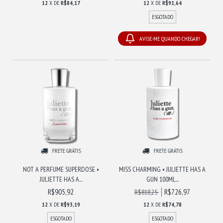
12
X DE
R$84,17
12
X DE
R$91,64
ESGOTADO
AVISE-ME QUANDO CHEGAR!
FRETE GRÁTIS
FRETE GRÁTIS
NOT A PERFUME SUPERDOSE •
MISS CHARMING • JULIETTE HAS A
JULIETTE HAS A...
GUN 100ML...
R$905,92
R$726,97
R$818,25
12
X DE
R$93,19
12
X DE
R$74,78
ESGOTADO
ESGOTADO