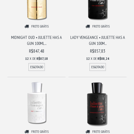
FRETE GRÁTIS
FRETE GRÁTIS
MIDNIGHT OUD • JULIETTE HAS A
LADY VENGEANCE • JULIETTE HAS A
GUN 100ML...
GUN 100M...
R$847,48
R$857,83
12
X DE
R$87,18
12
X DE
R$88,24
ESGOTADO
ESGOTADO
FRETE GRÁTIS
FRETE GRÁTIS