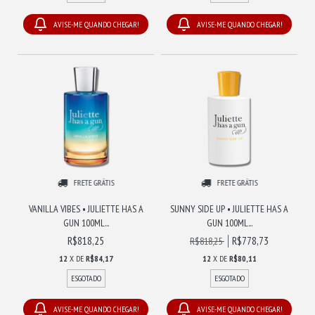
AVISE-ME QUANDO CHEGAR!
AVISE-ME QUANDO CHEGAR!
FRETE GRÁTIS
FRETE GRÁTIS
VANILLA VIBES • JULIETTE HAS A
SUNNY SIDE UP • JULIETTE HAS A
GUN 100ML...
GUN 100ML...
R$818,25
R$778,73
R$818,25
12
X DE
R$84,17
12
X DE
R$80,11
ESGOTADO
ESGOTADO
AVISE-ME QUANDO CHEGAR!
AVISE-ME QUANDO CHEGAR!