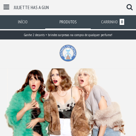
JULIETTE HAS A GUN
INÍCIO
PRODUTOS
CARRINHO
0
Ganhe 2 decants + brindes surpresas na compra de qualquer perfume!