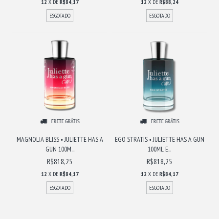
12
X DE
R$84,17
12
X DE
R$88,24
ESGOTADO
ESGOTADO
FRETE GRÁTIS
FRETE GRÁTIS
MAGNOLIA BLISS • JULIETTE HAS A
EGO STRATIS • JULIETTE HAS A GUN
GUN 100M...
100ML E...
R$818,25
R$818,25
12
X DE
R$84,17
12
X DE
R$84,17
ESGOTADO
ESGOTADO