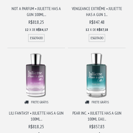
NOT A PARFUM • JULIETTE HAS A
VENGEANCE EXTRÊME • JULIETTE
GUN 100ML...
HAS A GUN 1...
R$818,25
R$847,48
12
X DE
R$84,17
12
X DE
R$87,18
ESGOTADO
ESGOTADO
FRETE GRÁTIS
FRETE GRÁTIS
LILI FANTASY • JULIETTE HAS A GUN
PEAR INC. • JULIETTE HAS A GUN
100ML...
100ML EAU...
R$818,25
R$857,83