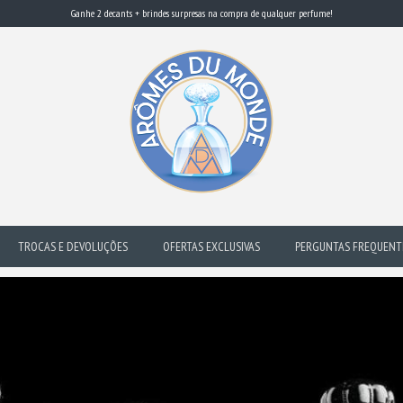
Ganhe 2 decants + brindes surpresas na compra de qualquer perfume!
TROCAS E DEVOLUÇÕES
OFERTAS EXCLUSIVAS
PERGUNTAS FREQUENT