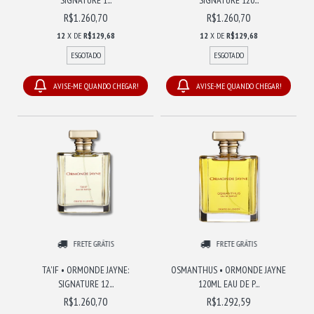
R$1.260,70
R$1.260,70
12
X DE
R$129,68
12
X DE
R$129,68
ESGOTADO
ESGOTADO
AVISE-ME QUANDO CHEGAR!
AVISE-ME QUANDO CHEGAR!
FRETE GRÁTIS
FRETE GRÁTIS
TA'IF • ORMONDE JAYNE:
OSMANTHUS • ORMONDE JAYNE
SIGNATURE 12...
120ML EAU DE P...
R$1.260,70
R$1.292,59