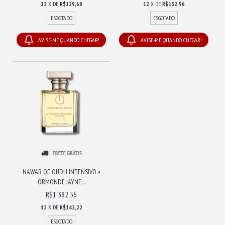
12
X DE
R$129,68
12
X DE
R$132,96
ESGOTADO
ESGOTADO
AVISE-ME QUANDO CHEGAR!
AVISE-ME QUANDO CHEGAR!
FRETE GRÁTIS
NAWAB OF OUDH INTENSIVO •
ORMONDE JAYNE:...
R$1.382,56
12
X DE
R$142,22
ESGOTADO