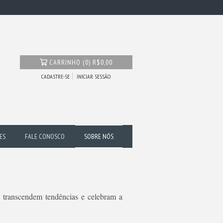
CARRINHO
(
0
)
R$0,00
CADASTRE-SE
INICIAR SESSÃO
ES
FALE CONOSCO
SOBRE NÓS
e transcendem tendências e celebram a