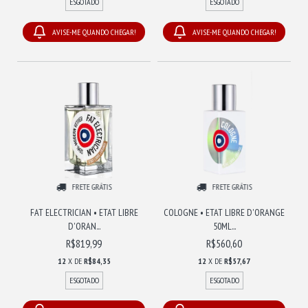
ESGOTADO
ESGOTADO
AVISE-ME QUANDO CHEGAR!
AVISE-ME QUANDO CHEGAR!
FRETE GRÁTIS
FRETE GRÁTIS
FAT ELECTRICIAN • ETAT LIBRE
COLOGNE • ETAT LIBRE D'ORANGE
D'ORAN...
50ML...
R$819,99
R$560,60
12
X DE
R$84,35
12
X DE
R$57,67
ESGOTADO
ESGOTADO