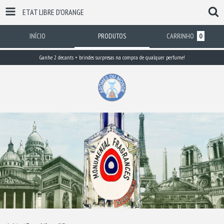
ETAT LIBRE D'ORANGE
INÍCIO
PRODUTOS
CARRINHO
0
Ganhe 2 decants + brindes surpresas na compra de qualquer perfume!