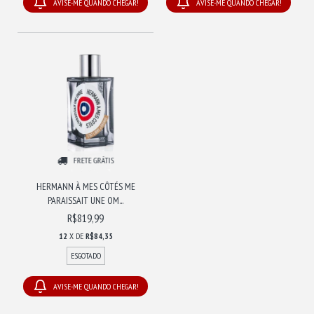
AVISE-ME QUANDO CHEGAR!
AVISE-ME QUANDO CHEGAR!
FRETE GRÁTIS
HERMANN À MES CÔTÉS ME
PARAISSAIT UNE OM...
R$819,99
12
X DE
R$84,35
ESGOTADO
AVISE-ME QUANDO CHEGAR!