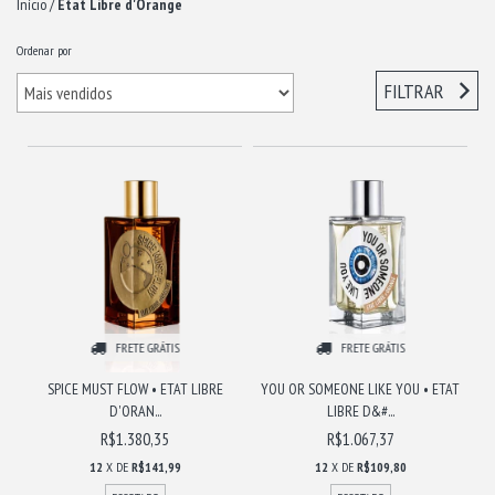
Início
/
Etat Libre d'Orange
Ordenar por
FILTRAR
FRETE GRÁTIS
FRETE GRÁTIS
SPICE MUST FLOW • ETAT LIBRE
YOU OR SOMEONE LIKE YOU • ETAT
D'ORAN...
LIBRE D&#...
R$1.380,35
R$1.067,37
12
X DE
R$141,99
12
X DE
R$109,80