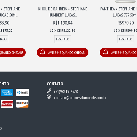
 • STEPHANE
KHÔL DE BAHREÏN • STÉPHANE
PANTHEA • STEPHANE
CAS 50M...
HUMBERT LUCAS...
LUCAS 777 50M..
83,90
R$1.190,84
R$970,20
R$173,22
12
X DE
R$122,50
12
X DE
R$99,8
TADO
ESGOTADO
ESGOTADO
 QUANDO CHEGAR!
AVISE-ME QUANDO CHEGAR!
AVISE-ME QUANDO
MENTO
CONTATO
(71)98319-2328
contato@aromesdumonde.com.br
O