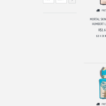
FRE
MORTAL SKIN
HUMBERT LU
R$1.6
12
X DE
FRE