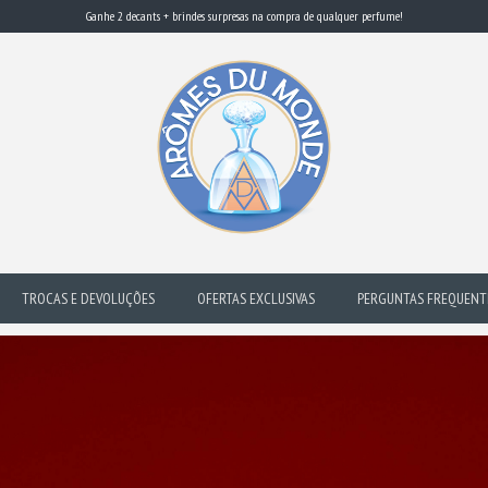
Ganhe 2 decants + brindes surpresas na compra de qualquer perfume!
TROCAS E DEVOLUÇÕES
OFERTAS EXCLUSIVAS
PERGUNTAS FREQUENT