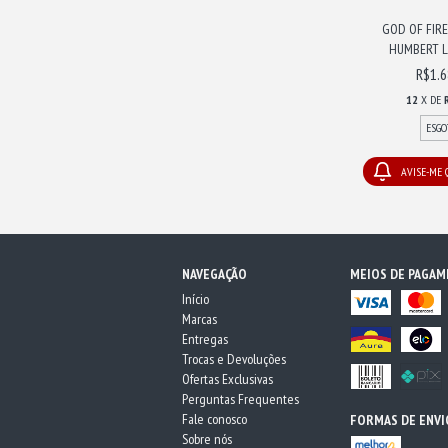
GOD OF FIRE
HUMBERT LU
R$1.6
12
X DE
ESGO
AVISE-ME
NAVEGAÇÃO
MEIOS DE PAGA
Início
Marcas
Entregas
Trocas e Devoluções
Ofertas Exclusivas
Perguntas Frequentes
Fale conosco
FORMAS DE ENVI
Sobre nós