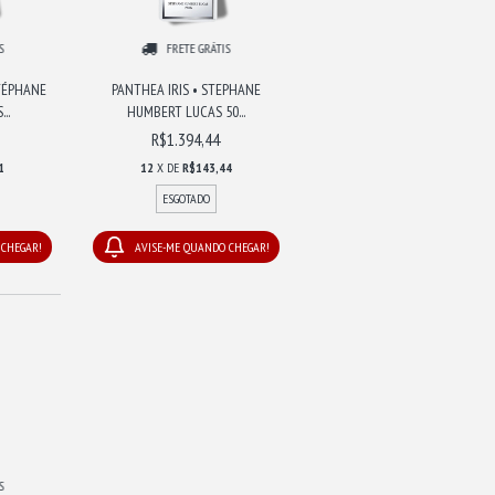
S
FRETE GRÁTIS
TÉPHANE
PANTHEA IRIS • STEPHANE
..
HUMBERT LUCAS 50...
R$1.394,44
1
12
X DE
R$143,44
ESGOTADO
 CHEGAR!
AVISE-ME QUANDO CHEGAR!
S