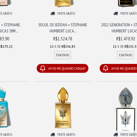
TE GRÁTIS
FRETE GRÁTIS
FRETE GRÁTI
 • STEPHANE
SOLEIL DE JEDDAH • STEPHANE
2022 GENERATION • S
CAS 50M...
HUMBERT LUCA...
HUMBERT LUCAS.
83,90
R$1.524,78
R$1.470,92
R$173,22
12
X DE
R$156,85
12
X DE
R$151,3
ESGOTADO
ESGOTADO
AVISE-ME QUANDO CHEGAR!
AVISE-ME QUANDO
TE GRÁTIS
FRETE GRÁTIS
FRETE GRÁTI