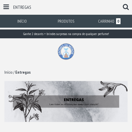
ENTREGAS
INÍCIO
PRODUTOS
CARRINHO
0
Ganhe 2 decants + brindes surpresas na compra de qualquer perfume!
Início
/
Entregas