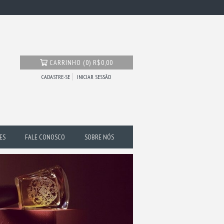
CARRINHO
(
0
)
R$0,00
CADASTRE-SE
INICIAR SESSÃO
ES
FALE CONOSCO
SOBRE NÓS