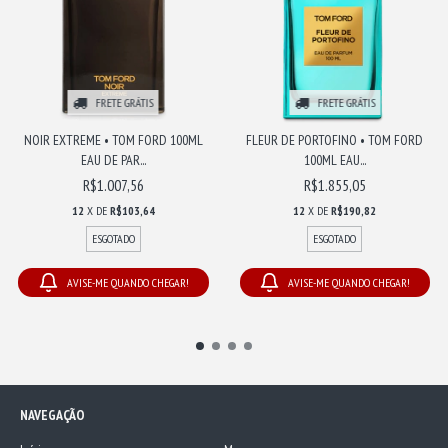
FRETE GRÁTIS
FRETE GRÁTIS
NOIR EXTREME • TOM FORD 100ML
FLEUR DE PORTOFINO • TOM FORD
EAU DE PAR...
100ML EAU...
R$1.007,56
R$1.855,05
12
X DE
R$103,64
12
X DE
R$190,82
ESGOTADO
ESGOTADO
AVISE-ME QUANDO CHEGAR!
AVISE-ME QUANDO CHEGAR!
NAVEGAÇÃO