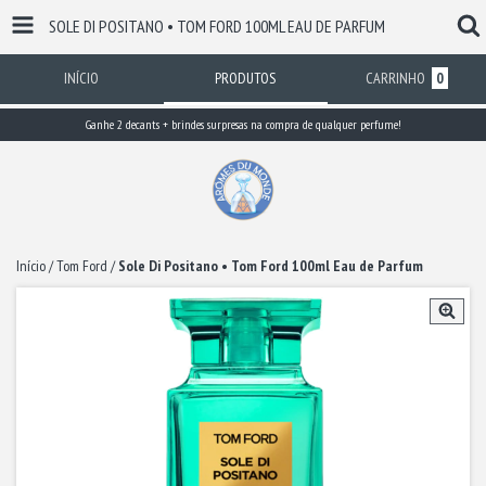
SOLE DI POSITANO • TOM FORD 100ML EAU DE PARFUM
INÍCIO
PRODUTOS
CARRINHO
0
Ganhe 2 decants + brindes surpresas na compra de qualquer perfume!
Início
/
Tom Ford
/
Sole Di Positano • Tom Ford 100ml Eau de Parfum