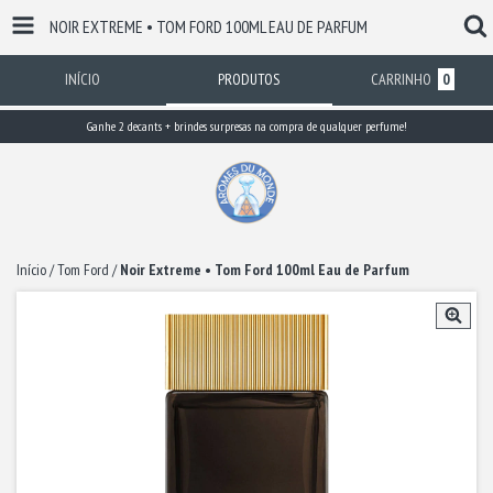
NOIR EXTREME • TOM FORD 100ML EAU DE PARFUM
INÍCIO
PRODUTOS
CARRINHO
0
Ganhe 2 decants + brindes surpresas na compra de qualquer perfume!
Início
/
Tom Ford
/
Noir Extreme • Tom Ford 100ml Eau de Parfum