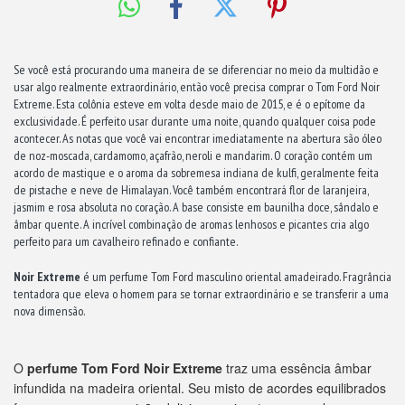
Se você está procurando uma maneira de se diferenciar no meio da multidão e
usar algo realmente extraordinário, então você precisa comprar o Tom Ford Noir
Extreme. Esta colônia esteve em volta desde maio de 2015, e é o epítome da
exclusividade. É perfeito usar durante uma noite, quando qualquer coisa pode
acontecer. As notas que você vai encontrar imediatamente na abertura são óleo
de noz-moscada, cardamomo, açafrão, neroli e mandarim. O coração contém um
acordo de mastique e o aroma da sobremesa indiana de kulfi, geralmente feita
de pistache e neve de Himalayan. Você também encontrará flor de laranjeira,
jasmim e rosa absoluta no coração. A base consiste em baunilha doce, sândalo e
âmbar quente. A incrível combinação de aromas lenhosos e picantes cria algo
perfeito para um cavalheiro refinado e confiante.
Noir Extreme
é um perfume Tom Ford masculino oriental amadeirado. Fragrância
tentadora que eleva o homem para se tornar extraordinário e se transferir a uma
nova dimensão.
O
perfume Tom Ford Noir Extreme
traz uma essência âmbar
infundida na madeira oriental. Seu misto de acordes equilibrados