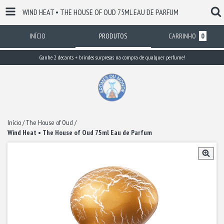
WIND HEAT • THE HOUSE OF OUD 75ML EAU DE PARFUM
INÍCIO
PRODUTOS
CARRINHO
0
Ganhe 2 decants + brindes surpresas na compra de qualquer perfume!
Início
/
The House of Oud
/
Wind Heat • The House of Oud 75ml Eau de Parfum