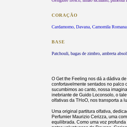
Gengibre fresco, limão siciliano, pimenta 
CORAÇÃO
Cardamomo, Davana, Camomila Romana, 
BASE
Patchouli, bagas de zimbro, ambreta absol
O Get the Feeling nos dá a dádiva d
confortavelmente sentados no palco 
sucumbimos ao canto, nossa imaginaç
inebriante de Guido Loconsolo, o tale
olfativas da THoO, nos transporta a l
Uma original partitura olfativa, dedic
Perfumier Maurizio Cerizza, uma com
equilibrada. Como uma voz profunda e 