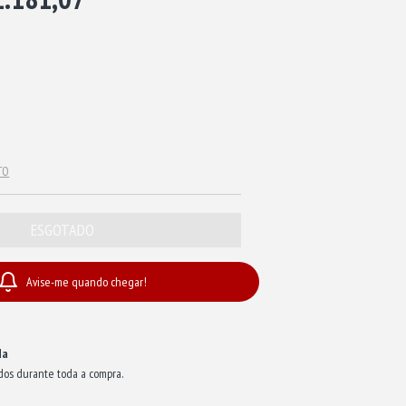
TO
Avise-me quando chegar!
da
dos durante toda a compra.