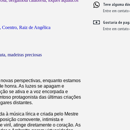
rosa, bergamota calabresa, toques aquáticos
Teve alguma dúv
Entre em contato 
Gostaria de paga
Coentro, Raiz de Angélica
Entre em contato 
uta, madeiras preciosas
e novas perspectivas, enquanto estamos
de honra. As luzes se apagam e
ão se ativa e a voz encorpada e
ntoso protagonista das últimas criações
ugares distantes.
ada à música lírica e criada pelo Mestre
posição comovente, intimista e
viril, atinge diretamente o coração. As