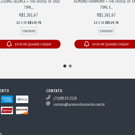
LESSING SILENCE • THE HOUSE OF OUD
ALMOND HARMONY • THE HOUSE OF O
75ML...
75ML E...
R$1.261,67
R$1.261,67
12
X DE
R$129,78
12
X DE
R$129,78
ESGOTADO
ESGOTADO
AVISE-ME QUANDO CHEGAR!
AVISE-ME QUANDO CHEGAR!
MENTO
CONTATO
(71)98319-2328
contato@aromesdumonde.com.br
O