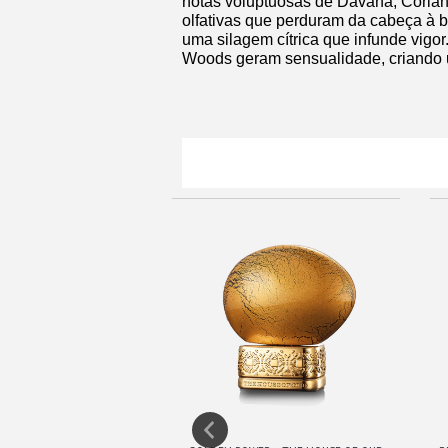
notas voluptuosas de Davana, Corian
olfativas que perduram da cabeça à 
uma silagem cítrica que infunde vigor
Woods geram sensualidade, criando u
FRETE GRÁTIS