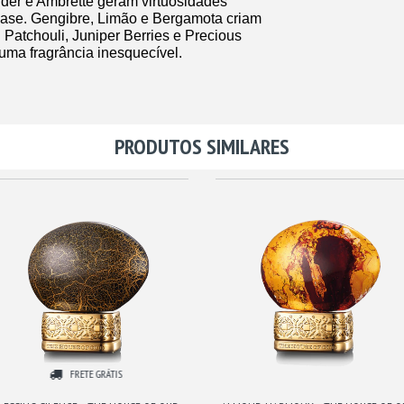
der e Ambrette geram virtuosidades
base. Gengibre, Limão e Bergamota criam
. Patchouli, Juniper Berries e Precious
ma fragrância inesquecível.
PRODUTOS SIMILARES
FRETE GRÁTIS