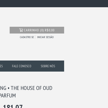
CARRINHO
(
0
)
R$0,00
CADASTRE-SE
INICIAR SESSÃO
ES
FALE CONOSCO
SOBRE NÓS
ING • THE HOUSE OF OUD
 PARFUM
.181,07