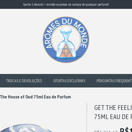
Ganhe 2 decants + brindes surpresas na compra de qualquer perfume!
TROCAS E DEVOLUÇÕES
OFERTAS EXCLUSIVAS
PERGUNTAS FREQUENT
• The House of Oud 75ml Eau de Parfum
GET THE FEEL
75ML EAU DE
R$1