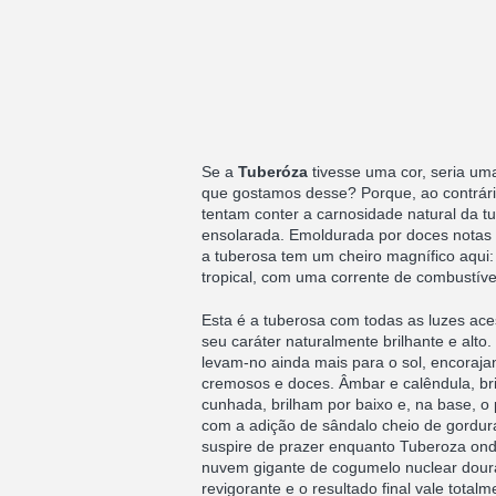
Se a
Tuberóza
tivesse uma cor, seria um
que gostamos desse? Porque, ao contrári
tentam conter a carnosidade natural da tu
ensolarada. Emoldurada por doces notas de
a tuberosa tem um cheiro magnífico aqui
tropical, com uma corrente de combustív
Esta é a tuberosa com todas as luzes ace
seu caráter naturalmente brilhante e alto.
levam-no ainda mais para o sol, encora
cremosos e doces. Âmbar e calêndula, b
cunhada, brilham por baixo e, na base, 
com a adição de sândalo cheio de gordura
suspire de prazer enquanto Tuberoza o
nuvem gigante de cogumelo nuclear dourad
revigorante e o resultado final vale total