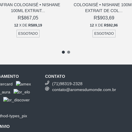
AFRAN COLOGNISÉ • NISHANE
COLOGNISÉ • NISHANE 100M
100ML EXTRAIT...
EXTRAIT DE COL...
R$867,05
R$903,69
12
X DE
R$89,19
12
X DE
R$92,96
ESGOTADO
ESGOTADO
AGAMENTO
CONTATO
(71)98319-2328
contato@aromesdumonde.com.br
NVIO