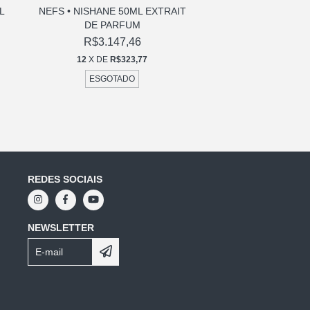
L
NEFS • NISHANE 50ML EXTRAIT
WŪLÓNG CHÁ • 
DE PARFUM
100ML EXTRAIT 
R$3.147,46
R$1.803,
12
X DE
R$323,77
12
X DE
R$18
ESGOTADO
ESGOTAD
REDES SOCIAIS
NEWSLETTER