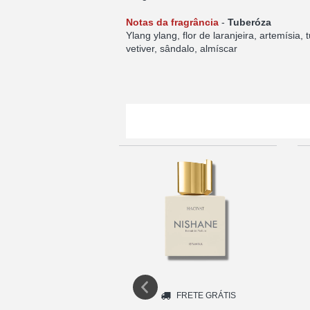
Notas da fragrância
-
Tuberóza
Ylang ylang, flor de laranjeira, artemísia
vetiver, sândalo, almíscar
FRETE GRÁTIS
FRETE GRÁTIS