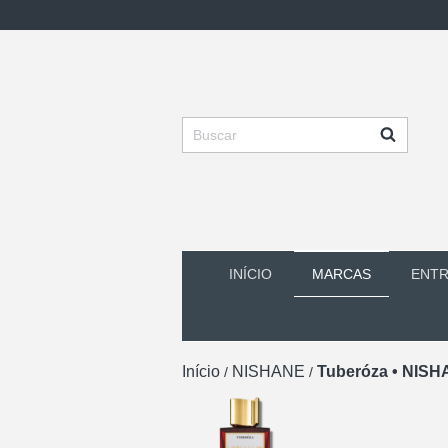
INÍCIO
MARCAS
ENT
Início
NISHANE
Tuberóza • NISHA
/
/