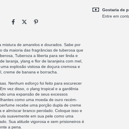
Gostaria de p
Entre em cont
a mistura de amarelos e dourados. Sabe por
o da maioria das fragrâncias de tuberosa que
berosa, Tuberoza a liberta para ser linda e
 laranja, ylang e flor de laranjeira com mel,
: uma explosão vistosa de doçura cremosa e
el, creme de banana e borracha.
sas. Nenhum esforço foi feito para escurecer
 Em vez disso, o ylang tropical e a gardênia
jando uma expansão de seus excessos
rilhantes como uma moeda de ouro recém-
o perfume recebe uma porção dupla de creme
 e almíscar branco perolado. Coloque isso e
ndula suavemente em sua pele como uma
o. Sua atitude vigorosa e sem prisioneiros é
mente a pena.