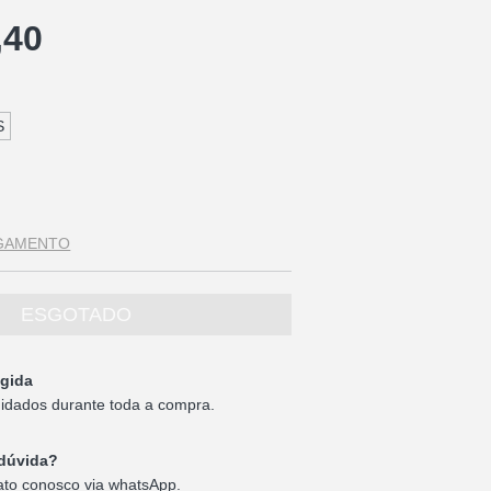
,40
S
AGAMENTO
gida
idados durante toda a compra.
dúvida?
ato conosco via whatsApp.