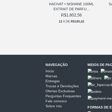
SHANE 50ML EXTRAIT
HACIVAT • NISHANE 100ML
S
E PARFUM
EXTRAIT DE PARFU...
$1.266,08
R$1.802,56
X DE
R$130,24
12
X DE
R$185,42
ESGOTADO
NAVEGAÇÃO
MEIOS DE P
Início
Marcas
Entregas
Trocas e Devoluções
Ofertas Exclusivas
Perguntas Frequentes
Fale conosco
Sobre nós
FORMAS DE E