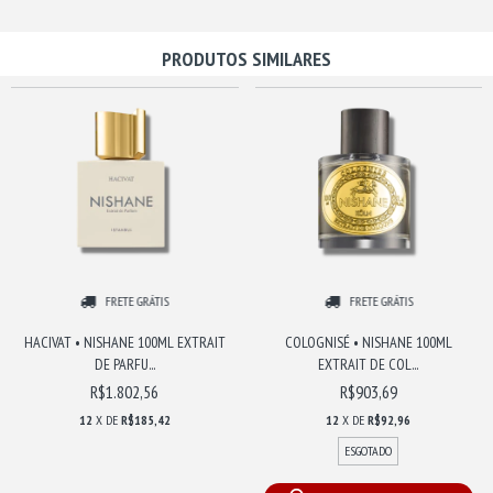
PRODUTOS SIMILARES
FRETE GRÁTIS
FRETE GRÁTIS
HACIVAT • NISHANE 100ML EXTRAIT
COLOGNISÉ • NISHANE 100ML
DE PARFU...
EXTRAIT DE COL...
R$1.802,56
R$903,69
12
X DE
R$185,42
12
X DE
R$92,96
ESGOTADO