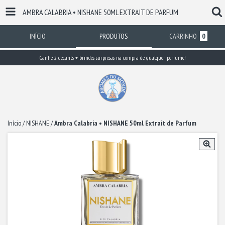
AMBRA CALABRIA • NISHANE 50ML EXTRAIT DE PARFUM
INÍCIO
PRODUTOS
CARRINHO
0
Ganhe 2 decants + brindes surpresas na compra de qualquer perfume!
Início
/
NISHANE
/
Ambra Calabria • NISHANE 50ml Extrait de Parfum