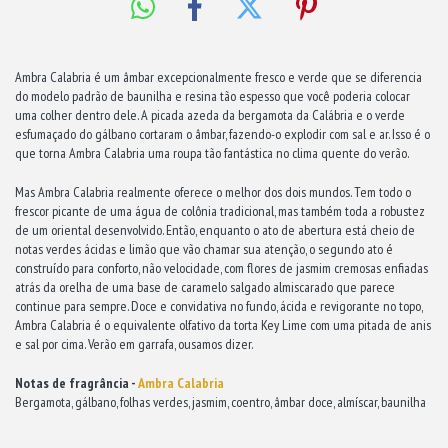
Ambra Calabria é um âmbar excepcionalmente fresco e verde que se diferencia
do modelo padrão de baunilha e resina tão espesso que você poderia colocar
uma colher dentro dele. A picada azeda da bergamota da Calábria e o verde
esfumaçado do gálbano cortaram o âmbar, fazendo-o explodir com sal e ar. Isso é o
que torna Ambra Calabria uma roupa tão fantástica no clima quente do verão.
Mas Ambra Calabria realmente oferece o melhor dos dois mundos. Tem todo o
frescor picante de uma água de colônia tradicional, mas também toda a robustez
de um oriental desenvolvido. Então, enquanto o ato de abertura está cheio de
notas verdes ácidas e limão que vão chamar sua atenção, o segundo ato é
construído para conforto, não velocidade, com flores de jasmim cremosas enfiadas
atrás da orelha de uma base de caramelo salgado almiscarado que parece
continue para sempre. Doce e convidativa no fundo, ácida e revigorante no topo,
Ambra Calabria é o equivalente olfativo da torta Key Lime com uma pitada de anis
e sal por cima. Verão em garrafa, ousamos dizer.
Notas de fragrância -
Ambra Calabria
Bergamota, gálbano, folhas verdes, jasmim, coentro, âmbar doce, almíscar, baunilha