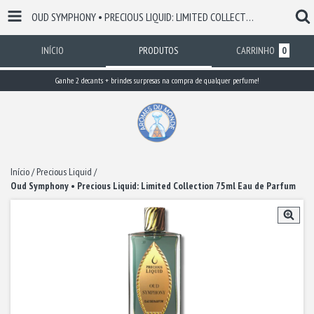
OUD SYMPHONY • PRECIOUS LIQUID: LIMITED COLLECTION 75ML EAU DE PARFUM
INÍCIO
PRODUTOS
CARRINHO
0
Ganhe 2 decants + brindes surpresas na compra de qualquer perfume!
Início
/
Precious Liquid
/
Oud Symphony • Precious Liquid: Limited Collection 75ml Eau de Parfum