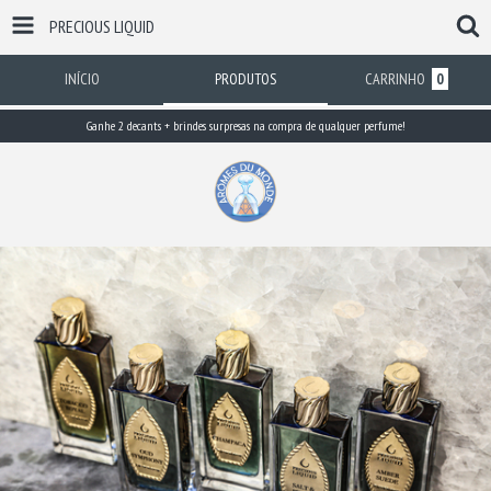
PRECIOUS LIQUID
INÍCIO
PRODUTOS
CARRINHO
0
Ganhe 2 decants + brindes surpresas na compra de qualquer perfume!