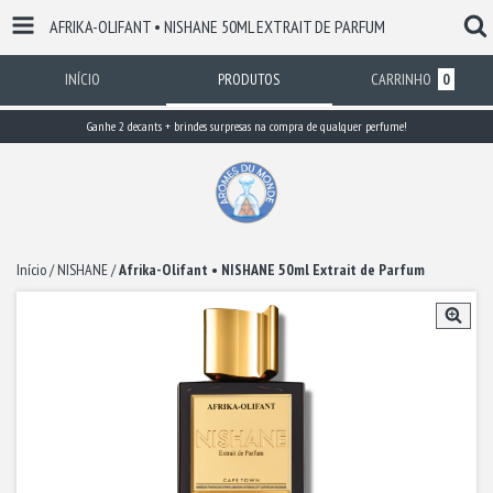
AFRIKA-OLIFANT • NISHANE 50ML EXTRAIT DE PARFUM
INÍCIO
PRODUTOS
CARRINHO
0
Ganhe 2 decants + brindes surpresas na compra de qualquer perfume!
Início
/
NISHANE
/
Afrika-Olifant • NISHANE 50ml Extrait de Parfum