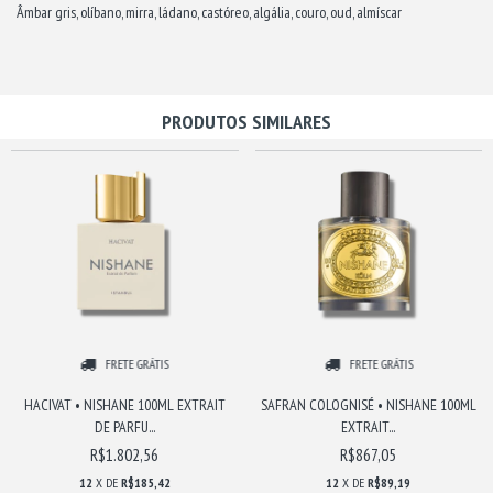
Âmbar gris, olíbano, mirra, ládano, castóreo, algália, couro, oud, almíscar
PRODUTOS SIMILARES
FRETE GRÁTIS
FRETE GRÁTIS
HACIVAT • NISHANE 100ML EXTRAIT
SAFRAN COLOGNISÉ • NISHANE 100ML
DE PARFU...
EXTRAIT...
R$1.802,56
R$867,05
12
X DE
R$185,42
12
X DE
R$89,19