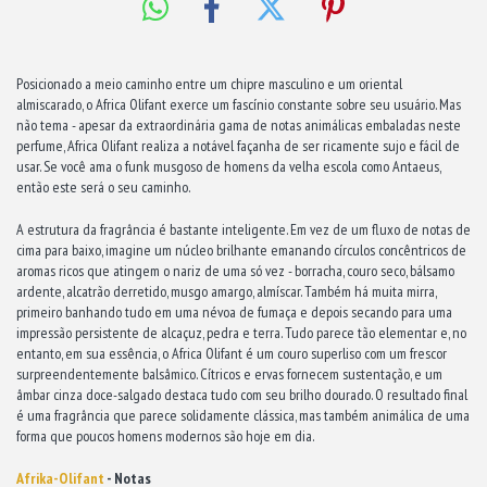
Posicionado a meio caminho entre um chipre masculino e um oriental
almiscarado, o Africa Olifant exerce um fascínio constante sobre seu usuário. Mas
não tema - apesar da extraordinária gama de notas animálicas embaladas neste
perfume, Africa Olifant realiza a notável façanha de ser ricamente sujo e fácil de
usar. Se você ama o funk musgoso de homens da velha escola como Antaeus,
então este será o seu caminho.
A estrutura da fragrância é bastante inteligente. Em vez de um fluxo de notas de
cima para baixo, imagine um núcleo brilhante emanando círculos concêntricos de
aromas ricos que atingem o nariz de uma só vez - borracha, couro seco, bálsamo
ardente, alcatrão derretido, musgo amargo, almíscar. Também há muita mirra,
primeiro banhando tudo em uma névoa de fumaça e depois secando para uma
impressão persistente de alcaçuz, pedra e terra. Tudo parece tão elementar e, no
entanto, em sua essência, o Africa Olifant é um couro superliso com um frescor
surpreendentemente balsâmico. Cítricos e ervas fornecem sustentação, e um
âmbar cinza doce-salgado destaca tudo com seu brilho dourado. O resultado final
é uma fragrância que parece solidamente clássica, mas também animálica de uma
forma que poucos homens modernos são hoje em dia.
Afrika-Olifant
- Notas