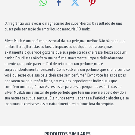
"A fragrância visa evocar o magnetismo dos super-heróis. O resultado de uma
busca pela sensação de amor líquido mercurial". O nariz.
Silver Musk é um perfume essencial da sua pele, mas melhor. Não há nada que
lembre flores, florestas ou brisas tropicais ou qualquer outra coisa, mas
exatamente o que você gostaria que sua pele corada cheirasse, fresca após um
banho. É sutil, mas não fraco, um perfume suavemente limpo e delicadamente
quente que pode parecer fácil de retirar em um perfume, mas é
surpreendentemente resistente. Como você cria um perfume que cheira como se
você quisesse que sua pele cheirasse sem perfume? Como você faz as pessoas
pensarem na pele recém limpa, em vez dos ingredientes individuais que
compõem uma fragrância? As respostas para essas perguntas estão todas em
Silver Musk. É um almíscar de pele perfeito que tem um enorme apelo devido à
sua natureza sutil e sensual. Ele nunca tenta ... apenas é. Perfeição absoluta, e se
todo mundo cheirasse assim naturalmente, estaríamos fora do negócio.
PRODUTOS SIMILARES