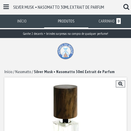
SILVER MUSK • NASOMATTO 30ML EXTRAIT DE PARFUM
INÍCIO
PRODUTOS
CARRINHO
0
Ganhe 2 decants + brindes surpresas na compra de qualquer perfume!
Início
/
Nasomatto
/
Silver Musk • Nasomatto 30ml Extrait de Parfum