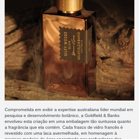
Comprometida em exibir a expertise australiana líder mundial em
pesquisa e desenvolvimento botânico, a Goldfield & Banks
envolveu esta criação em uma embalagem tão suntuosa quanto
a fragrância que ela contém. Cada frasco de vidro francês é
revestido com uma laca avermelhada, em homenagem à
preciosa madeira de ágar encontrada nas profundezas das