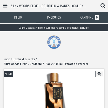
SILKY WOODS ELIXIR • GOLDFIELD & BANKS 100ML EXTRAIT DE PARFUM
INÍCIO
PRODUTOS
CARRINHO
0
Ganhe 2 decants + brindes surpresas na compra de qualquer perfume!
Início
/
Goldfield & Banks
/
Silky Woods Elixir • Goldfield & Banks 100ml Extrait de Parfum
NOVO