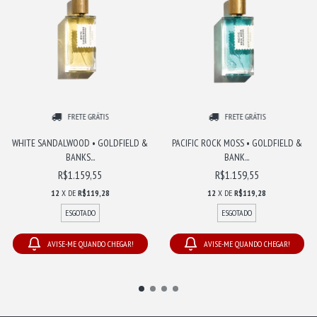
FRETE GRÁTIS
FRETE GRÁTIS
WHITE SANDALWOOD • GOLDFIELD &
PACIFIC ROCK MOSS • GOLDFIELD &
BANKS...
BANK...
R$1.159,55
R$1.159,55
12
X DE
R$119,28
12
X DE
R$119,28
ESGOTADO
ESGOTADO
AVISE-ME QUANDO CHEGAR!
AVISE-ME QUANDO CHEGAR!