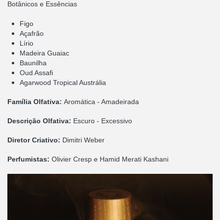
Botânicos e Essências
Figo
Açafrão
Lírio
Madeira Guaiac
Baunilha
Oud Assafi
Agarwood Tropical Austrália
Família Olfativa:
Aromática - Amadeirada
Descrição Olfativa:
Escuro - Excessivo
Diretor Criativo:
Dimitri Weber
Perfumistas:
Olivier Cresp e Hamid Merati Kashani