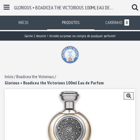
GLORIOUS • BOADICEA THE VICTORIOUS 100ML EAU DE PARFUM
INÍCIO
PRODUTOS
CARRINHO
0
Ganhe 2 decants + brindes surpresas na compra de qualquer perfume!
Início
/
Boadicea the Victorious
/
Glorious • Boadicea the Victorious 100ml Eau de Parfum