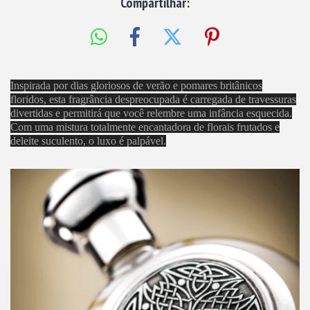
Compartilhar:
Inspirada por dias gloriosos de verão e pomares britânicos
floridos, esta fragrância despreocupada é carregada de travessuras
divertidas e permitirá que você relembre uma infância esquecida.
Com uma mistura totalmente encantadora de florais frutados e
deleite suculento, o luxo é palpável.