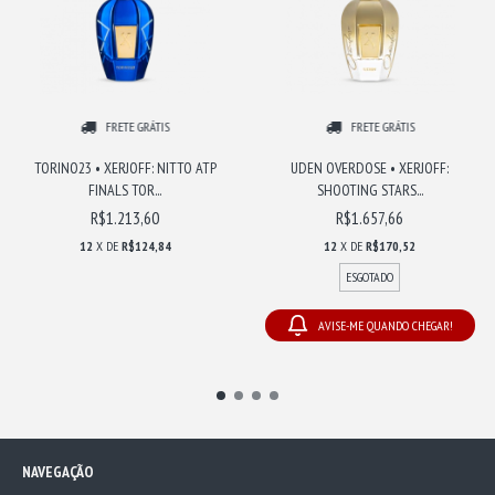
FRETE GRÁTIS
FRETE GRÁTIS
TORINO23 • XERJOFF: NITTO ATP
UDEN OVERDOSE • XERJOFF:
FINALS TOR...
SHOOTING STARS...
R$1.213,60
R$1.657,66
12
X DE
R$124,84
12
X DE
R$170,52
ESGOTADO
AVISE-ME QUANDO CHEGAR!
NAVEGAÇÃO