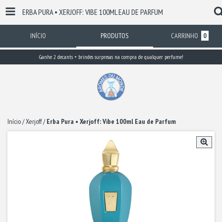
ERBA PURA • XERJOFF: VIBE 100ML EAU DE PARFUM
INÍCIO
PRODUTOS
CARRINHO
0
Ganhe 2 decants + brindes surpresas na compra de qualquer perfume!
Início
/
Xerjoff
/
Erba Pura • Xerjoff: Vibe 100ml Eau de Parfum