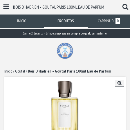
BOIS D'HADRIEN • GOUTAL PARIS 100ML EAU DE PARFUM
INÍCIO
PRODUTOS
CARRINHO
0
Ganhe 2 decants + brindes surpresas na compra de qualquer perfume!
Início
/
Goutal
/
Bois D'Hadrien • Goutal Paris 100ml Eau de Parfum