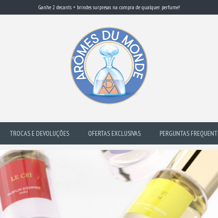
Ganhe 2 decants + brindes surpresas na compra de qualquer perfume!
TROCAS E DEVOLUÇÕES
OFERTAS EXCLUSIVAS
PERGUNTAS FREQUENT