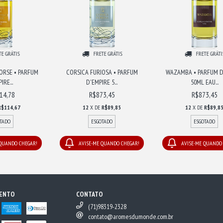
TE GRÁTIS
FRETE GRÁTIS
FRETE GRÁTI
ORSE • PARFUM
CORSICA FURIOSA • PARFUM
WAZAMBA • PARFUM D
IRE...
D'EMPIRE 5...
50ML EAU...
14,78
R$873,45
R$873,45
R$114,67
12
X DE
R$89,85
12
X DE
R$89,8
TADO
ESGOTADO
ESGOTADO
 QUANDO CHEGAR!
AVISE-ME QUANDO CHEGAR!
AVISE-ME QUANDO
MENTO
CONTATO
(71)98319-2328
contato@aromesdumonde.com.br