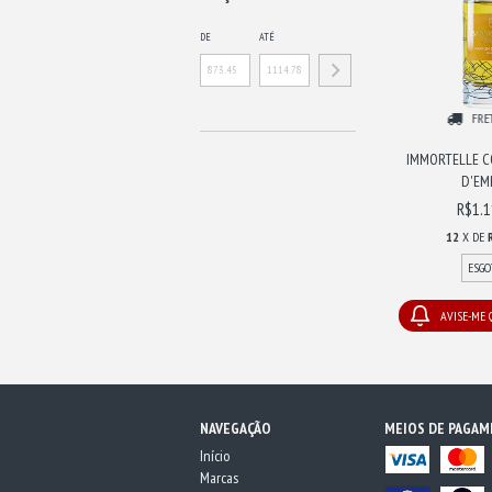
DE
ATÉ
FRE
IMMORTELLE C
D'EMP
R$1.1
12
X DE
ESGO
AVISE-ME
NAVEGAÇÃO
MEIOS DE PAGA
Início
Marcas