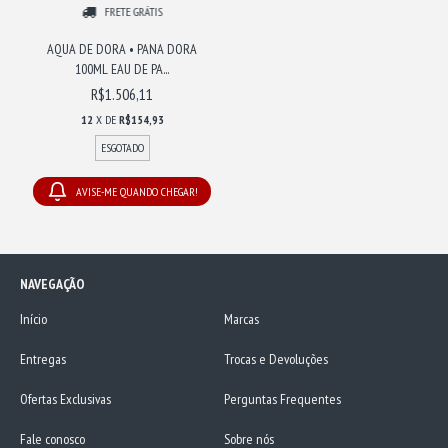
FRETE GRÁTIS
AQUA DE DORA • PANA DORA
100ML EAU DE PA...
R$1.506,11
12
X DE
R$154,93
ESGOTADO
AVISE-ME QUANDO CHEGAR!
NAVEGAÇÃO
Início
Marcas
Entregas
Trocas e Devoluções
Ofertas Exclusivas
Perguntas Frequentes
Fale conosco
Sobre nós