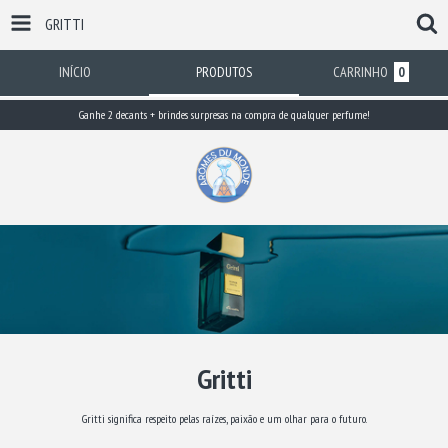
GRITTI
INÍCIO
PRODUTOS
CARRINHO
0
Ganhe 2 decants + brindes surpresas na compra de qualquer perfume!
Gritti
Gritti significa respeito pelas raízes, paixão e um olhar para o futuro.