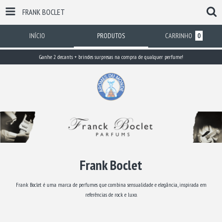
FRANK BOCLET
INÍCIO
PRODUTOS
CARRINHO
0
Ganhe 2 decants + brindes surpresas na compra de qualquer perfume!
Frank Boclet
Frank Boclet é uma marca de perfumes que combina sensualidade e elegância, inspirada em
referências de rock e luxo.